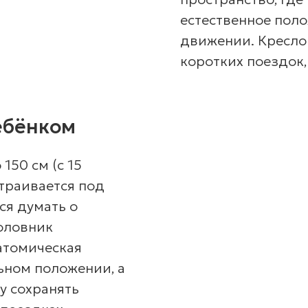
естественное поло
движении. Кресло
коротких поездок
ебёнком
150 см (с 15
страивается под
ся думать о
оловник
атомическая
ьном положении, а
у сохранять