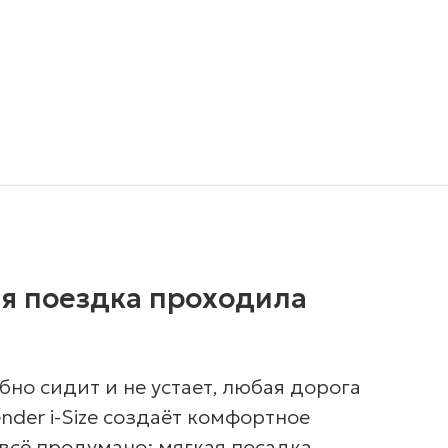
я поездка проходила
бно сидит и не устает, любая дорога
ender i-Size создаёт комфортное
 всё продумано: мягкая посадка,