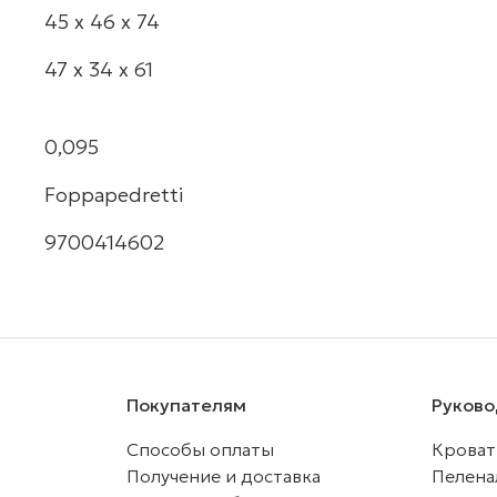
45 х 46 х 74
47 х 34 х 61
0,095
Foppapedretti
9700414602
Покупателям
Руково
Способы оплаты
Кроват
Получение и доставка
Пелена