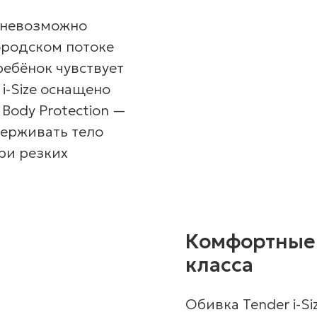
 невозможно
ородском потоке
ребёнок чувствует
i-Size оснащено
Body Protection —
держивать тело
ри резких
Комфортные
класса
Обивка Tender i-S